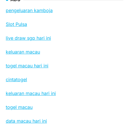
pengeluaran kamboja
Slot Pulsa
live draw sgp hari ini
keluaran macau
togel macau hari ini
cintatogel
keluaran macau hari ini
togel macau
data macau hari ini