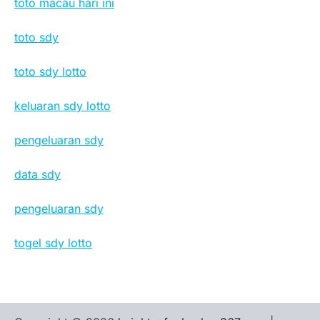
toto macau hari ini
toto sdy
toto sdy lotto
keluaran sdy lotto
pengeluaran sdy
data sdy
pengeluaran sdy
togel sdy lotto