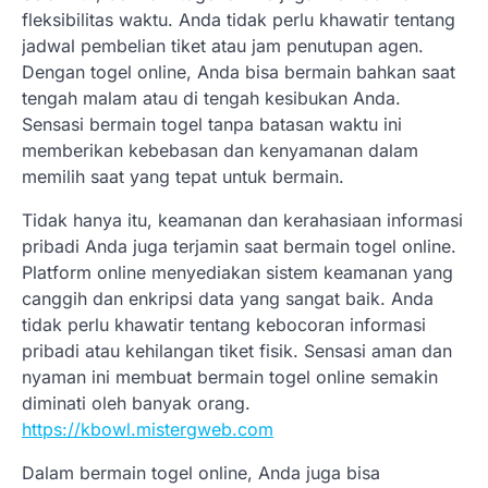
fleksibilitas waktu. Anda tidak perlu khawatir tentang
jadwal pembelian tiket atau jam penutupan agen.
Dengan togel online, Anda bisa bermain bahkan saat
tengah malam atau di tengah kesibukan Anda.
Sensasi bermain togel tanpa batasan waktu ini
memberikan kebebasan dan kenyamanan dalam
memilih saat yang tepat untuk bermain.
Tidak hanya itu, keamanan dan kerahasiaan informasi
pribadi Anda juga terjamin saat bermain togel online.
Platform online menyediakan sistem keamanan yang
canggih dan enkripsi data yang sangat baik. Anda
tidak perlu khawatir tentang kebocoran informasi
pribadi atau kehilangan tiket fisik. Sensasi aman dan
nyaman ini membuat bermain togel online semakin
diminati oleh banyak orang.
https://kbowl.mistergweb.com
Dalam bermain togel online, Anda juga bisa