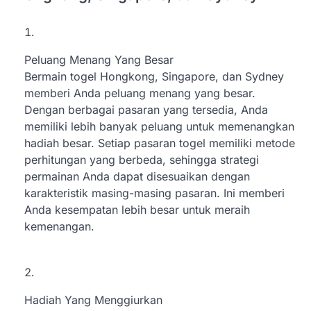
Peluang Menang Yang Besar
Bermain togel Hongkong, Singapore, dan Sydney
memberi Anda peluang menang yang besar.
Dengan berbagai pasaran yang tersedia, Anda
memiliki lebih banyak peluang untuk memenangkan
hadiah besar. Setiap pasaran togel memiliki metode
perhitungan yang berbeda, sehingga strategi
permainan Anda dapat disesuaikan dengan
karakteristik masing-masing pasaran. Ini memberi
Anda kesempatan lebih besar untuk meraih
kemenangan.
Hadiah Yang Menggiurkan