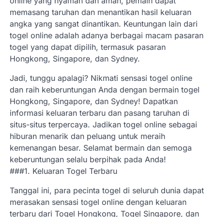
online yang nyaman dan aman, pemain dapat
memasang taruhan dan menantikan hasil keluaran
angka yang sangat dinantikan. Keuntungan lain dari
togel online adalah adanya berbagai macam pasaran
togel yang dapat dipilih, termasuk pasaran
Hongkong, Singapore, dan Sydney.
Jadi, tunggu apalagi? Nikmati sensasi togel online
dan raih keberuntungan Anda dengan bermain togel
Hongkong, Singapore, dan Sydney! Dapatkan
informasi keluaran terbaru dan pasang taruhan di
situs-situs terpercaya. Jadikan togel online sebagai
hiburan menarik dan peluang untuk meraih
kemenangan besar. Selamat bermain dan semoga
keberuntungan selalu berpihak pada Anda!
###1. Keluaran Togel Terbaru
Tanggal ini, para pecinta togel di seluruh dunia dapat
merasakan sensasi togel online dengan keluaran
terbaru dari Togel Hongkong, Togel Singapore, dan