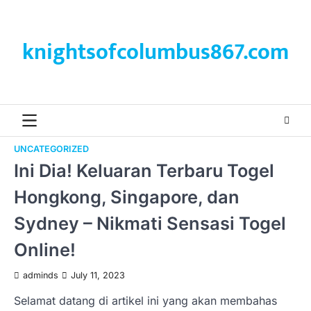
Skip
to
content
knightsofcolumbus867.com
UNCATEGORIZED
Ini Dia! Keluaran Terbaru Togel
Hongkong, Singapore, dan
Sydney – Nikmati Sensasi Togel
Online!
adminds
July 11, 2023
Selamat datang di artikel ini yang akan membahas