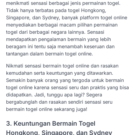
menikmati sensasi berbagai jenis permainan togel.
Tidak hanya terbatas pada togel Hongkong,
Singapore, dan Sydney, banyak platform togel online
menyediakan berbagai macam pilihan permainan
togel dari berbagai negara lainnya. Sensasi
mendapatkan pengalaman bermain yang lebih
beragam ini tentu saja menambah keseruan dan
tantangan dalam bermain togel online.
Nikmati sensasi bermain togel online dan rasakan
kemudahan serta keuntungan yang ditawarkan.
Semakin banyak orang yang tergoda untuk bermain
togel online karena sensasi seru dan praktis yang bisa
didapatkan. Jadi, tunggu apa lagi? Segera
bergabunglah dan rasakan sendiri sensasi seru
bermain togel online sekarang juga!
3. Keuntungan Bermain Togel
Hongkong, Singapore, dan Sydney