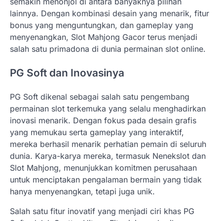
semakin menonjol di antara banyaknya pilihan
lainnya. Dengan kombinasi desain yang menarik, fitur
bonus yang menguntungkan, dan gameplay yang
menyenangkan, Slot Mahjong Gacor terus menjadi
salah satu primadona di dunia permainan slot online.
PG Soft dan Inovasinya
PG Soft dikenal sebagai salah satu pengembang
permainan slot terkemuka yang selalu menghadirkan
inovasi menarik. Dengan fokus pada desain grafis
yang memukau serta gameplay yang interaktif,
mereka berhasil menarik perhatian pemain di seluruh
dunia. Karya-karya mereka, termasuk Nenekslot dan
Slot Mahjong, menunjukkan komitmen perusahaan
untuk menciptakan pengalaman bermain yang tidak
hanya menyenangkan, tetapi juga unik.
Salah satu fitur inovatif yang menjadi ciri khas PG