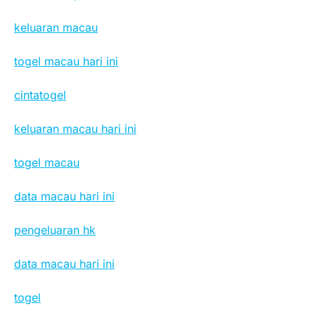
keluaran macau
togel macau hari ini
cintatogel
keluaran macau hari ini
togel macau
data macau hari ini
pengeluaran hk
data macau hari ini
togel