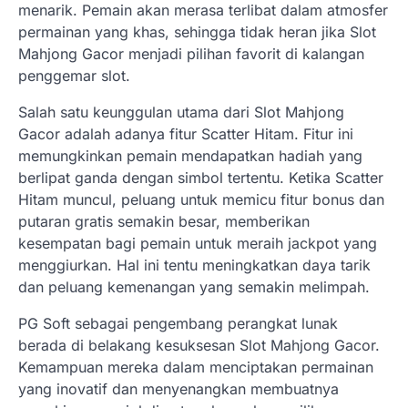
menarik. Pemain akan merasa terlibat dalam atmosfer
permainan yang khas, sehingga tidak heran jika Slot
Mahjong Gacor menjadi pilihan favorit di kalangan
penggemar slot.
Salah satu keunggulan utama dari Slot Mahjong
Gacor adalah adanya fitur Scatter Hitam. Fitur ini
memungkinkan pemain mendapatkan hadiah yang
berlipat ganda dengan simbol tertentu. Ketika Scatter
Hitam muncul, peluang untuk memicu fitur bonus dan
putaran gratis semakin besar, memberikan
kesempatan bagi pemain untuk meraih jackpot yang
menggiurkan. Hal ini tentu meningkatkan daya tarik
dan peluang kemenangan yang semakin melimpah.
PG Soft sebagai pengembang perangkat lunak
berada di belakang kesuksesan Slot Mahjong Gacor.
Kemampuan mereka dalam menciptakan permainan
yang inovatif dan menyenangkan membuatnya