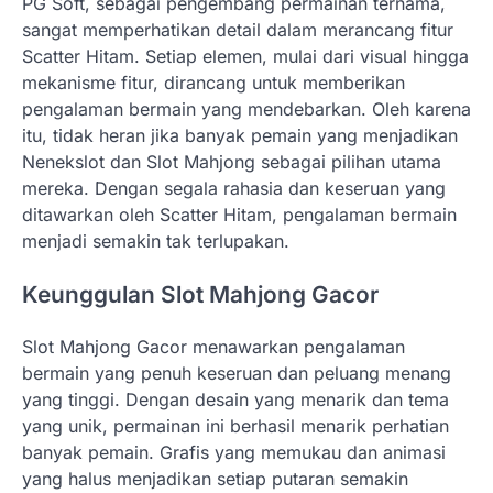
PG Soft, sebagai pengembang permainan ternama,
sangat memperhatikan detail dalam merancang fitur
Scatter Hitam. Setiap elemen, mulai dari visual hingga
mekanisme fitur, dirancang untuk memberikan
pengalaman bermain yang mendebarkan. Oleh karena
itu, tidak heran jika banyak pemain yang menjadikan
Nenekslot dan Slot Mahjong sebagai pilihan utama
mereka. Dengan segala rahasia dan keseruan yang
ditawarkan oleh Scatter Hitam, pengalaman bermain
menjadi semakin tak terlupakan.
Keunggulan Slot Mahjong Gacor
Slot Mahjong Gacor menawarkan pengalaman
bermain yang penuh keseruan dan peluang menang
yang tinggi. Dengan desain yang menarik dan tema
yang unik, permainan ini berhasil menarik perhatian
banyak pemain. Grafis yang memukau dan animasi
yang halus menjadikan setiap putaran semakin