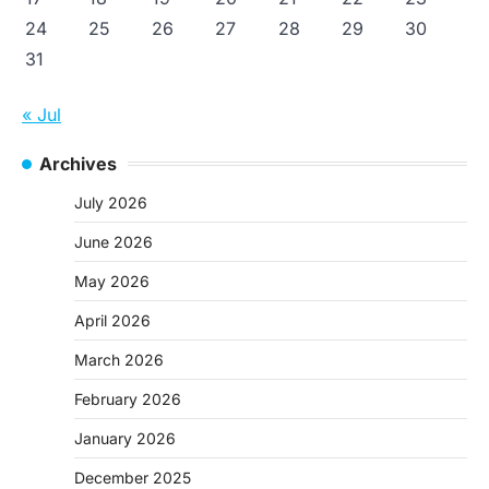
24
25
26
27
28
29
30
31
« Jul
Archives
July 2026
June 2026
May 2026
April 2026
March 2026
February 2026
January 2026
December 2025