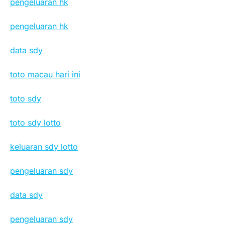
pengeluaran hk
pengeluaran hk
data sdy
toto macau hari ini
toto sdy
toto sdy lotto
keluaran sdy lotto
pengeluaran sdy
data sdy
pengeluaran sdy