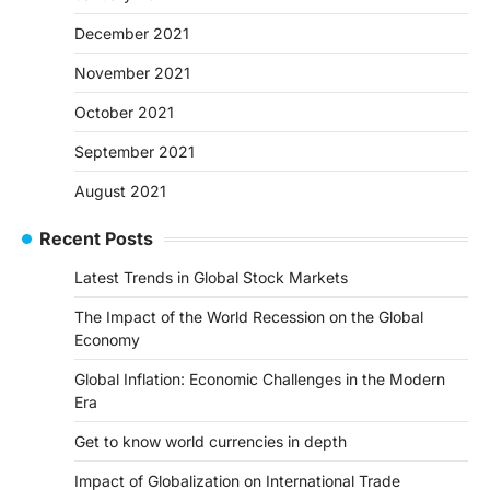
December 2021
November 2021
October 2021
September 2021
August 2021
Recent Posts
Latest Trends in Global Stock Markets
The Impact of the World Recession on the Global
Economy
Global Inflation: Economic Challenges in the Modern
Era
Get to know world currencies in depth
Impact of Globalization on International Trade