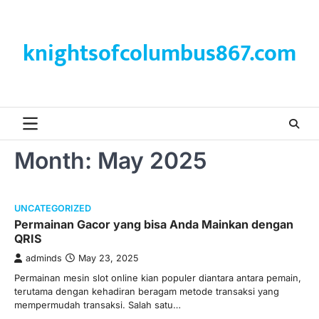
Skip
to
content
knightsofcolumbus867.com
Month:
May 2025
UNCATEGORIZED
Permainan Gacor yang bisa Anda Mainkan dengan
QRIS
adminds
May 23, 2025
Permainan mesin slot online kian populer diantara antara pemain,
terutama dengan kehadiran beragam metode transaksi yang
mempermudah transaksi. Salah satu…