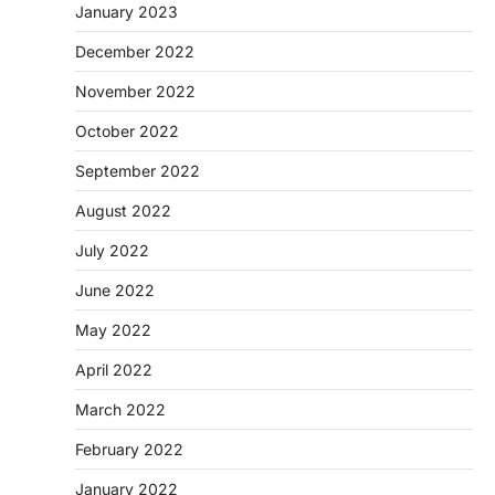
January 2023
December 2022
November 2022
October 2022
September 2022
August 2022
July 2022
June 2022
May 2022
April 2022
March 2022
February 2022
January 2022