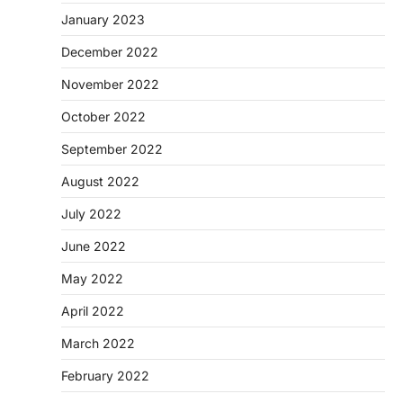
January 2023
December 2022
November 2022
October 2022
September 2022
August 2022
July 2022
June 2022
May 2022
April 2022
March 2022
February 2022