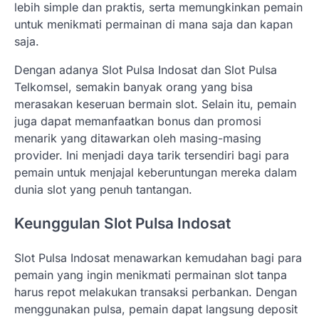
lebih simple dan praktis, serta memungkinkan pemain
untuk menikmati permainan di mana saja dan kapan
saja.
Dengan adanya Slot Pulsa Indosat dan Slot Pulsa
Telkomsel, semakin banyak orang yang bisa
merasakan keseruan bermain slot. Selain itu, pemain
juga dapat memanfaatkan bonus dan promosi
menarik yang ditawarkan oleh masing-masing
provider. Ini menjadi daya tarik tersendiri bagi para
pemain untuk menjajal keberuntungan mereka dalam
dunia slot yang penuh tantangan.
Keunggulan Slot Pulsa Indosat
Slot Pulsa Indosat menawarkan kemudahan bagi para
pemain yang ingin menikmati permainan slot tanpa
harus repot melakukan transaksi perbankan. Dengan
menggunakan pulsa, pemain dapat langsung deposit