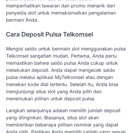
memperhatikan tawaran dan promo menarik dari
penyedia slot untuk memaksimalkan pengalaman
bermain Anda.
Cara Deposit Pulsa Telkomsel
Mengisi saldo untuk bermain slot menggunakan pulsa
Telkomsel sangatlah mudah. Pertama, Anda perlu
memastikan bahwa saldo pulsa Anda cukup untuk
melakukan deposit. Anda dapat mengecek saldo
pulsa melalui aplikasi MyTelkomsel atau dengan
menekan kode dial tertentu. Setelah itu, Anda bisa
mengunjungi situs slot yang Anda pilih dan
menemukan pilihan untuk deposit pulsa.
Langkah selanjutnya adalah memilih jumlah deposit
yang diinginkan. Biasanya, situs slot akan
memberikan beberapa pilihan nominal yang dapat
Anda pilih. Pastikan Anda memilih jumlah yang sesuai