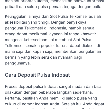
menjadi prioritas utama, memastikan bahwa informasi
pribadi dan saldo pulsa pemain terjaga dengan baik.
Keunggulan lainnya dari Slot Pulsa Telkomsel adalah
aksesibilitas yang tinggi. Dengan banyaknya
pengguna Telkomsel di Indonesia, hampir semua
orang dapat menikmati layanan ini tanpa khawatir
mengenai ketersediaan. Ini membuat Slot Pulsa
Telkomsel semakin populer karena dapat diakses di
mana saja dan kapan saja, memberikan pengalaman
bermain yang lebih seru dan nyaman bagi
penggunanya.
Cara Deposit Pulsa Indosat
Proses deposit pulsa Indosat sangat mudah dan bisa
dilakukan dengan beberapa langkah sederhana.
Pertama, pastikan Anda memiliki saldo pulsa yang
cukup di nomor Indosat Anda. Setelah itu, Anda dapat