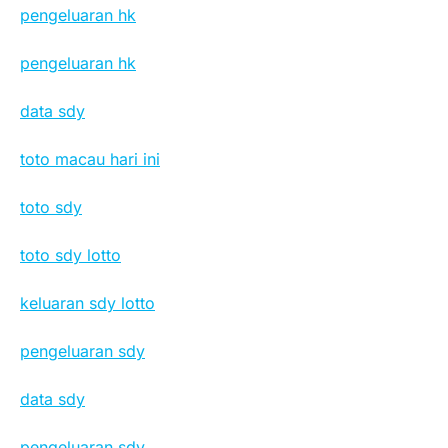
pengeluaran hk
pengeluaran hk
data sdy
toto macau hari ini
toto sdy
toto sdy lotto
keluaran sdy lotto
pengeluaran sdy
data sdy
pengeluaran sdy