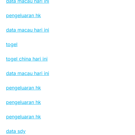
data macau hari ini
pengeluaran hk
data macau hari ini
togel
togel china hari ini
data macau hari ini
pengeluaran hk
pengeluaran hk
pengeluaran hk
data sdy