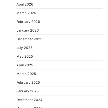
April 2026
March 2026
February 2026
January 2026
December 2025
July 2025
May 2025
April 2025
March 2025
February 2025
January 2025
December 2024