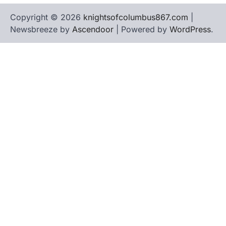
Copyright © 2026
knightsofcolumbus867.com
|
Newsbreeze by
Ascendoor
| Powered by
WordPress
.