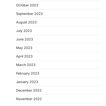
October 2023
September 2023
August 2023
July 2023
June 2023
May 2023
April 2023
March 2023
February 2023
January 2023
December 2022
November 2022