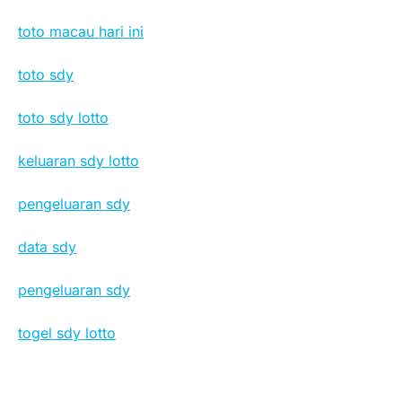
toto macau hari ini
toto sdy
toto sdy lotto
keluaran sdy lotto
pengeluaran sdy
data sdy
pengeluaran sdy
togel sdy lotto