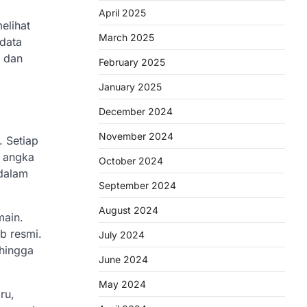
April 2025
elihat
March 2025
 data
a dan
February 2025
January 2025
December 2024
November 2024
. Setiap
p angka
October 2024
 dalam
September 2024
August 2024
main.
eb resmi.
July 2024
ehingga
June 2024
May 2024
ru,