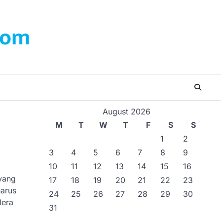
com
August 2026
M
T
W
T
F
S
S
1
2
3
4
5
6
7
8
9
10
11
12
13
14
15
16
yang
17
18
19
20
21
22
23
arus
24
25
26
27
28
29
30
lera
31