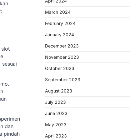
April 2024
gkan
t
March 2024
February 2024
January 2024
December 2023
slot
me
November 2023
 sesuai
October 2023
September 2023
emo.
an
August 2023
gun
July 2023
June 2023
sperimen
May 2023
an dan
a pindah
April 2023