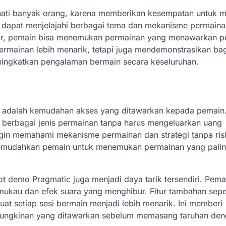
minati banyak orang, karena memberikan kesempatan untuk
 dapat menjelajahi berbagai tema dan mekanisme permaina
acor, pemain bisa menemukan permainan yang menawarkan p
permainan lebih menarik, tetapi juga mendemonstrasikan b
eningkatkan pengalaman bermain secara keseluruhan.
ic adalah kemudahan akses yang ditawarkan kepada pemain
erbagai jenis permainan tanpa harus mengeluarkan uang
ngin memahami mekanisme permainan dan strategi tanpa ris
a memudahkan pemain untuk menemukan permainan yang pali
t demo Pragmatic juga menjadi daya tarik tersendiri. Pema
mukau dan efek suara yang menghibur. Fitur tambahan sepe
uat setiap sesi bermain menjadi lebih menarik. Ini memberi
mungkinan yang ditawarkan sebelum memasang taruhan de