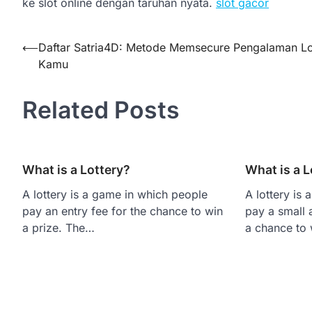
ke slot online dengan taruhan nyata.
slot gacor
Post
⟵
Daftar Satria4D: Metode Memsecure Pengalaman Lo
Kamu
navigation
Related Posts
What is a Lottery?
What is a L
A lottery is a game in which people
A lottery is
pay an entry fee for the chance to win
pay a small
a prize. The…
a chance to