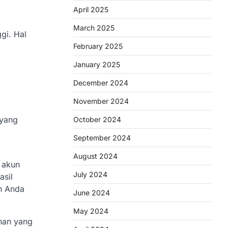
April 2025
March 2025
gi. Hal
February 2025
January 2025
December 2024
November 2024
 yang
October 2024
September 2024
August 2024
 akun
July 2024
asil
n Anda
June 2024
May 2024
han yang