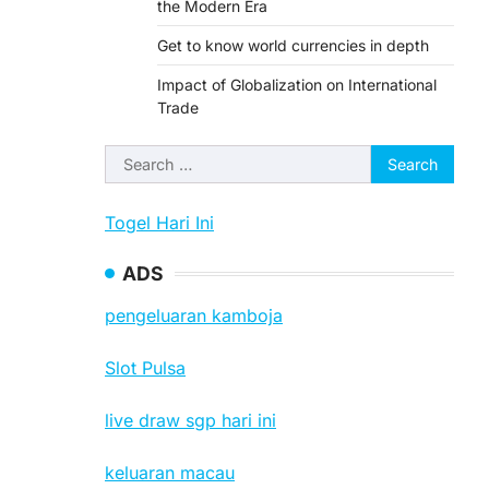
the Modern Era
Get to know world currencies in depth
Impact of Globalization on International
Trade
Search
for:
Togel Hari Ini
ADS
pengeluaran kamboja
Slot Pulsa
live draw sgp hari ini
keluaran macau