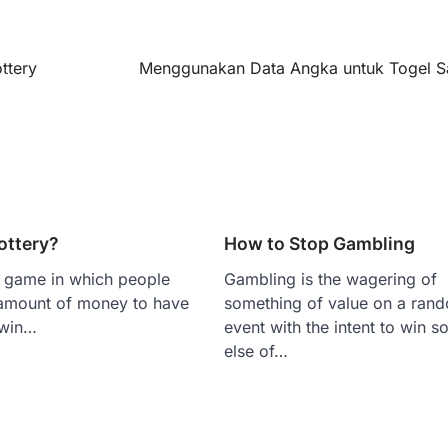
ttery
Menggunakan Data Angka untuk Togel Sa
ottery?
How to Stop Gambling
 a game in which people
Gambling is the wagering of
 amount of money to have
something of value on a ran
 win…
event with the intent to win 
else of…