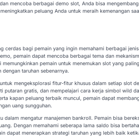
r dan mencoba berbagai demo slot, Anda bisa mengemban
tu meningkatkan peluang Anda untuk meraih kemenangan saa
 cerdas bagi pemain yang ingin memahami berbagai jenis 
 demo, pemain dapat mencoba berbagai tema dan mekanis
ini memungkinkan pemain untuk menemukan slot yang paling
n dengan taruhan sebenarnya.
untuk mengeksplorasi fitur-fitur khusus dalam setiap slot d
i putaran gratis, dan mempelajari cara kerja simbol wild d
erta kapan peluang terbaik muncul, pemain dapat memban
dengan uang sungguhan.
tu dalam mengatur manajemen bankroll. Pemain bisa berek
an uang. Dengan memahami seberapa lama saldo bisa bertah
 dapat menerapkan strategi taruhan yang lebih baik ketik