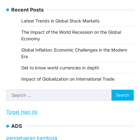
Recent Posts
Latest Trends in Global Stock Markets
The Impact of the World Recession on the Global
Economy
Global Inflation: Economic Challenges in the Modern
Era
Get to know world currencies in depth
Impact of Globalization on International Trade
Search
for:
Togel Hari Ini
ADS
pengeluaran kamboja