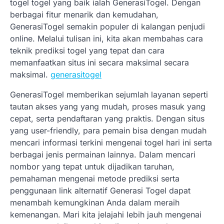
togel togel yang baik ialah GenerasiTogel. Dengan
berbagai fitur menarik dan kemudahan,
GenerasiTogel semakin populer di kalangan penjudi
online. Melalui tulisan ini, kita akan membahas cara
teknik prediksi togel yang tepat dan cara
memanfaatkan situs ini secara maksimal secara
maksimal.
generasitogel
GenerasiTogel memberikan sejumlah layanan seperti
tautan akses yang yang mudah, proses masuk yang
cepat, serta pendaftaran yang praktis. Dengan situs
yang user-friendly, para pemain bisa dengan mudah
mencari informasi terkini mengenai togel hari ini serta
berbagai jenis permainan lainnya. Dalam mencari
nombor yang tepat untuk dijadikan taruhan,
pemahaman mengenai metode prediksi serta
penggunaan link alternatif Generasi Togel dapat
menambah kemungkinan Anda dalam meraih
kemenangan. Mari kita jelajahi lebih jauh mengenai