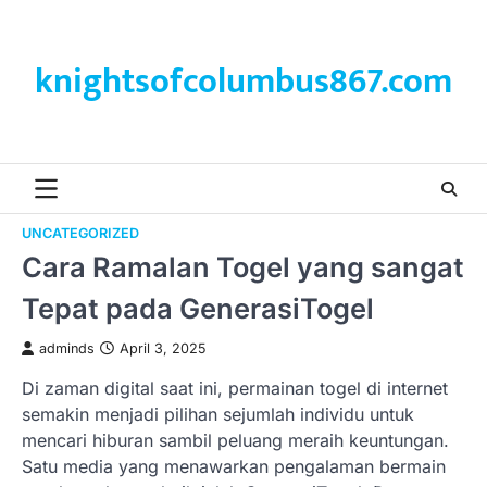
Skip
to
content
knightsofcolumbus867.com
UNCATEGORIZED
Cara Ramalan Togel yang sangat
Tepat pada GenerasiTogel
adminds
April 3, 2025
Di zaman digital saat ini, permainan togel di internet
semakin menjadi pilihan sejumlah individu untuk
mencari hiburan sambil peluang meraih keuntungan.
Satu media yang menawarkan pengalaman bermain