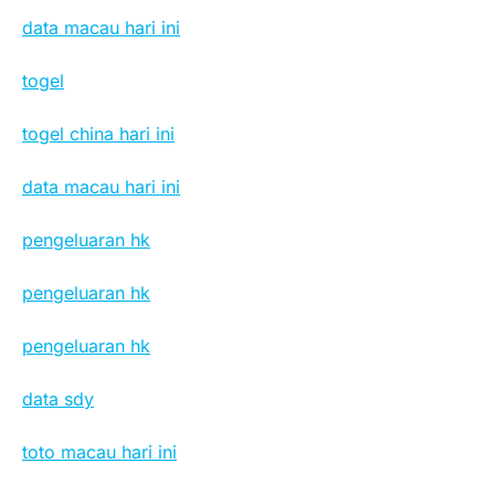
data macau hari ini
togel
togel china hari ini
data macau hari ini
pengeluaran hk
pengeluaran hk
pengeluaran hk
data sdy
toto macau hari ini