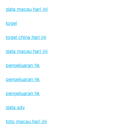
data macau hari ini
togel
togel china hari ini
data macau hari ini
pengeluaran hk
pengeluaran hk
pengeluaran hk
data sdy
toto macau hari ini