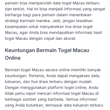
pemain bisa memperoleh data togel Macau terbaru
dan terkini. Hal ini bisa menjadi informasi yang sangat
berharga bagi para pemain dalam menentukan
strategi bermain mereka. Jadi, jangan lewatkan
kesempatan untuk menyaksikan live draw togel
Macau, agar Anda bisa mendapatkan informasi hasil
togel Macau dengan cepat dan akurat.
Keuntungan Bermain Togel Macau
Online
Bermain togel Macau secara online memiliki banyak
keuntungan. Pertama, Anda dapat mengakses data,
keluaran, dan live draw terbaru dengan mudah.
Dengan menggunakan platform togel online, Anda
tidak perlu repot mencari informasi togel Macau di
berbagai sumber yang berbeda. Semua informasi
yang Anda butuhkan, termasuk data keluaran terbaru