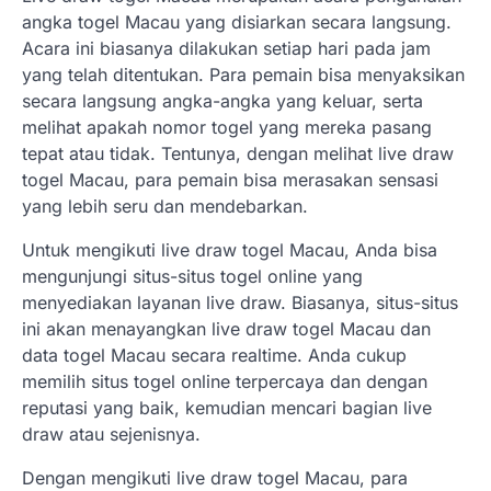
angka togel Macau yang disiarkan secara langsung.
Acara ini biasanya dilakukan setiap hari pada jam
yang telah ditentukan. Para pemain bisa menyaksikan
secara langsung angka-angka yang keluar, serta
melihat apakah nomor togel yang mereka pasang
tepat atau tidak. Tentunya, dengan melihat live draw
togel Macau, para pemain bisa merasakan sensasi
yang lebih seru dan mendebarkan.
Untuk mengikuti live draw togel Macau, Anda bisa
mengunjungi situs-situs togel online yang
menyediakan layanan live draw. Biasanya, situs-situs
ini akan menayangkan live draw togel Macau dan
data togel Macau secara realtime. Anda cukup
memilih situs togel online terpercaya dan dengan
reputasi yang baik, kemudian mencari bagian live
draw atau sejenisnya.
Dengan mengikuti live draw togel Macau, para