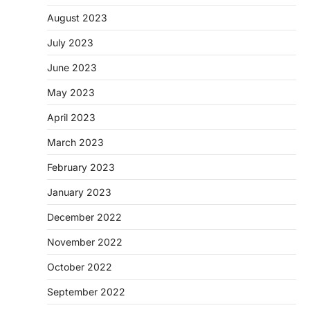
August 2023
July 2023
June 2023
May 2023
April 2023
March 2023
February 2023
January 2023
December 2022
November 2022
October 2022
September 2022