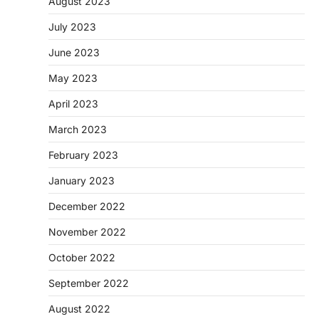
August 2023
July 2023
June 2023
May 2023
April 2023
March 2023
February 2023
January 2023
December 2022
November 2022
October 2022
September 2022
August 2022