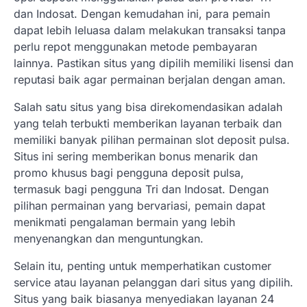
dan Indosat. Dengan kemudahan ini, para pemain
dapat lebih leluasa dalam melakukan transaksi tanpa
perlu repot menggunakan metode pembayaran
lainnya. Pastikan situs yang dipilih memiliki lisensi dan
reputasi baik agar permainan berjalan dengan aman.
Salah satu situs yang bisa direkomendasikan adalah
yang telah terbukti memberikan layanan terbaik dan
memiliki banyak pilihan permainan slot deposit pulsa.
Situs ini sering memberikan bonus menarik dan
promo khusus bagi pengguna deposit pulsa,
termasuk bagi pengguna Tri dan Indosat. Dengan
pilihan permainan yang bervariasi, pemain dapat
menikmati pengalaman bermain yang lebih
menyenangkan dan menguntungkan.
Selain itu, penting untuk memperhatikan customer
service atau layanan pelanggan dari situs yang dipilih.
Situs yang baik biasanya menyediakan layanan 24