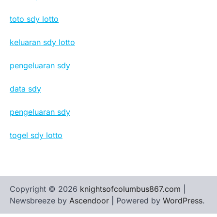
toto sdy lotto
keluaran sdy lotto
pengeluaran sdy
data sdy
pengeluaran sdy
togel sdy lotto
Copyright © 2026
knightsofcolumbus867.com
|
Newsbreeze by
Ascendoor
| Powered by
WordPress
.