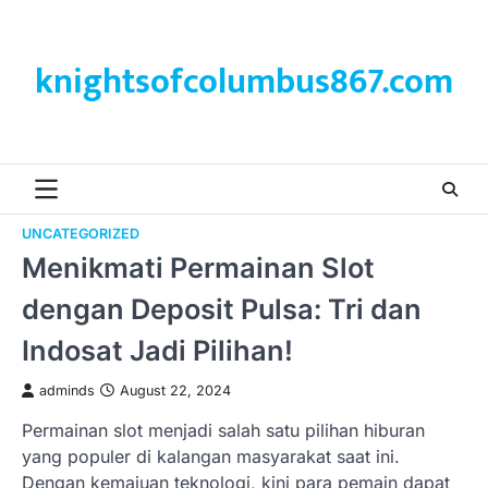
Skip
to
content
knightsofcolumbus867.com
UNCATEGORIZED
Menikmati Permainan Slot
dengan Deposit Pulsa: Tri dan
Indosat Jadi Pilihan!
adminds
August 22, 2024
Permainan slot menjadi salah satu pilihan hiburan
yang populer di kalangan masyarakat saat ini.
Dengan kemajuan teknologi, kini para pemain dapat