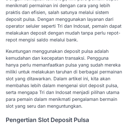
menikmati permainan ini dengan cara yang lebih
praktis dan efisien, salah satunya melalui sistem
deposit pulsa. Dengan menggunakan layanan dari
operator seluler seperti Tri dan Indosat, pemain dapat
melakukan deposit dengan mudah tanpa perlu repot-
repot mengisi saldo melalui bank.
Keuntungan menggunakan deposit pulsa adalah
kemudahan dan kecepatan transaksi. Pengguna
hanya perlu memanfaatkan pulsa yang sudah mereka
miliki untuk melakukan taruhan di berbagai permainan
slot yang ditawarkan. Dalam artikel ini, kita akan
membahas lebih dalam mengenai slot deposit pulsa,
serta mengapa Tri dan Indosat menjadi pilihan utama
para pemain dalam menikmati pengalaman bermain
slot yang seru dan menguntungkan.
Pengertian Slot Deposit Pulsa