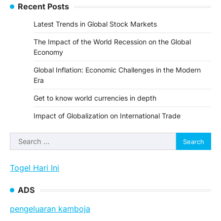
Recent Posts
Latest Trends in Global Stock Markets
The Impact of the World Recession on the Global
Economy
Global Inflation: Economic Challenges in the Modern
Era
Get to know world currencies in depth
Impact of Globalization on International Trade
Search
for:
Togel Hari Ini
ADS
pengeluaran kamboja