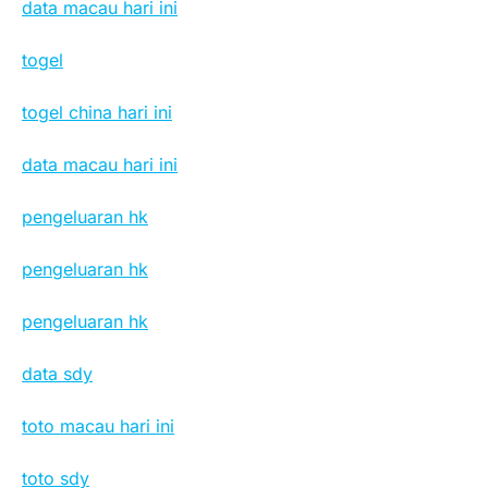
data macau hari ini
togel
togel china hari ini
data macau hari ini
pengeluaran hk
pengeluaran hk
pengeluaran hk
data sdy
toto macau hari ini
toto sdy