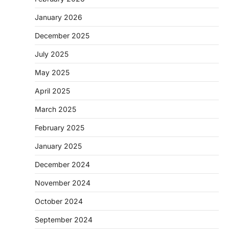
January 2026
December 2025
July 2025
May 2025
April 2025
March 2025
February 2025
January 2025
December 2024
November 2024
October 2024
September 2024