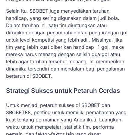
Selain itu, SBOBET juga menyediakan taruhan
handicap, yang sering digunakan dalam judi bola.
Dalam taruhan ini, satu tim diuntungkan atau
dirugikan dengan penambahan atau pengurangan gol
untuk level kompetisi yang lebih adil. Misalnya, jika
tim yang lebih kuat diberikan handicap -1 gol, maka
mereka harus menang dengan selisih dua gol atau
lebih agar taruhan tersebut menang. Ini memberikan
dinamika tersendiri dan mendalam bagi pengalaman
bertaruh di SBOBET.
Strategi Sukses untuk Petaruh Cerdas
Untuk menjadi petaruh sukses di SBOBET dan
SBOBET88, penting untuk memiliki pemahaman yang
kuat tentang permainan yang Anda ikuti. Luangkan
waktu untuk mempelajari statistik tim, performa
pemain, dan faktor-faktor lain yang dapat