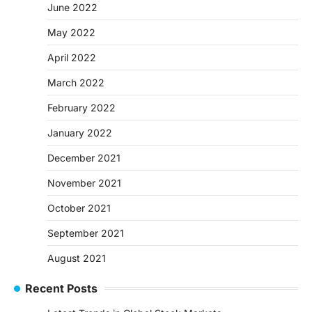
June 2022
May 2022
April 2022
March 2022
February 2022
January 2022
December 2021
November 2021
October 2021
September 2021
August 2021
Recent Posts