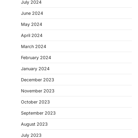
July 2024
June 2024
May 2024
April 2024
March 2024
February 2024
January 2024
December 2023
November 2023
October 2023
September 2023
August 2023
July 2023