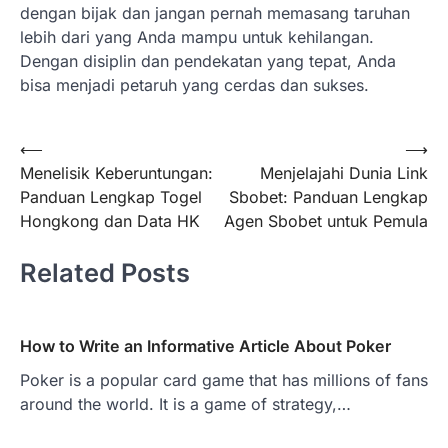
dengan bijak dan jangan pernah memasang taruhan
lebih dari yang Anda mampu untuk kehilangan.
Dengan disiplin dan pendekatan yang tepat, Anda
bisa menjadi petaruh yang cerdas dan sukses.
Post
⟵
⟶
Menelisik Keberuntungan:
Menjelajahi Dunia Link
navigation
Panduan Lengkap Togel
Sbobet: Panduan Lengkap
Hongkong dan Data HK
Agen Sbobet untuk Pemula
Related Posts
How to Write an Informative Article About Poker
Poker is a popular card game that has millions of fans
around the world. It is a game of strategy,…