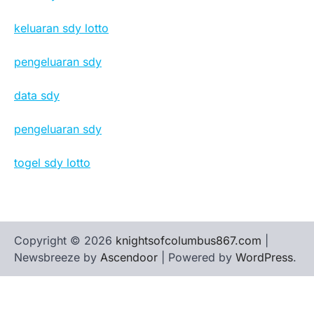
keluaran sdy lotto
pengeluaran sdy
data sdy
pengeluaran sdy
togel sdy lotto
Copyright © 2026
knightsofcolumbus867.com
|
Newsbreeze by
Ascendoor
| Powered by
WordPress
.