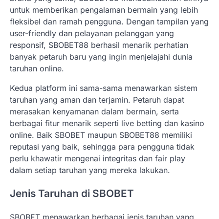
untuk memberikan pengalaman bermain yang lebih
fleksibel dan ramah pengguna. Dengan tampilan yang
user-friendly dan pelayanan pelanggan yang
responsif, SBOBET88 berhasil menarik perhatian
banyak petaruh baru yang ingin menjelajahi dunia
taruhan online.
Kedua platform ini sama-sama menawarkan sistem
taruhan yang aman dan terjamin. Petaruh dapat
merasakan kenyamanan dalam bermain, serta
berbagai fitur menarik seperti live betting dan kasino
online. Baik SBOBET maupun SBOBET88 memiliki
reputasi yang baik, sehingga para pengguna tidak
perlu khawatir mengenai integritas dan fair play
dalam setiap taruhan yang mereka lakukan.
Jenis Taruhan di SBOBET
SBOBET menawarkan berbagai jenis taruhan yang