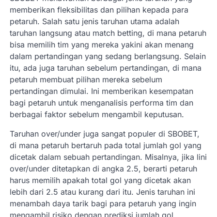
memberikan fleksibilitas dan pilihan kepada para
petaruh. Salah satu jenis taruhan utama adalah
taruhan langsung atau match betting, di mana petaruh
bisa memilih tim yang mereka yakini akan menang
dalam pertandingan yang sedang berlangsung. Selain
itu, ada juga taruhan sebelum pertandingan, di mana
petaruh membuat pilihan mereka sebelum
pertandingan dimulai. Ini memberikan kesempatan
bagi petaruh untuk menganalisis performa tim dan
berbagai faktor sebelum mengambil keputusan.
Taruhan over/under juga sangat populer di SBOBET,
di mana petaruh bertaruh pada total jumlah gol yang
dicetak dalam sebuah pertandingan. Misalnya, jika lini
over/under ditetapkan di angka 2.5, berarti petaruh
harus memilih apakah total gol yang dicetak akan
lebih dari 2.5 atau kurang dari itu. Jenis taruhan ini
menambah daya tarik bagi para petaruh yang ingin
mengambil risiko dengan prediksi jumlah gol.