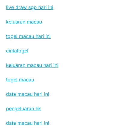
live draw sgp hari ini
keluaran macau
togel macau hari ini
cintatogel
keluaran macau hari ini
togel macau
data macau hari ini
pengeluaran hk
data macau hari ini