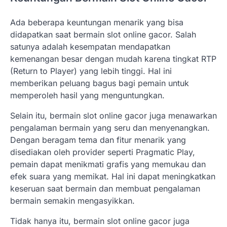
Ada beberapa keuntungan menarik yang bisa
didapatkan saat bermain slot online gacor. Salah
satunya adalah kesempatan mendapatkan
kemenangan besar dengan mudah karena tingkat RTP
(Return to Player) yang lebih tinggi. Hal ini
memberikan peluang bagus bagi pemain untuk
memperoleh hasil yang menguntungkan.
Selain itu, bermain slot online gacor juga menawarkan
pengalaman bermain yang seru dan menyenangkan.
Dengan beragam tema dan fitur menarik yang
disediakan oleh provider seperti Pragmatic Play,
pemain dapat menikmati grafis yang memukau dan
efek suara yang memikat. Hal ini dapat meningkatkan
keseruan saat bermain dan membuat pengalaman
bermain semakin mengasyikkan.
Tidak hanya itu, bermain slot online gacor juga