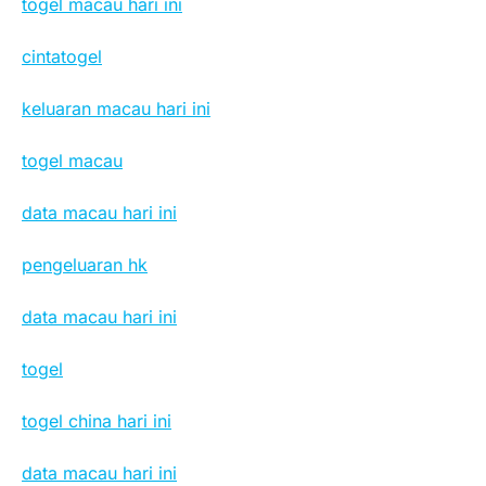
togel macau hari ini
cintatogel
keluaran macau hari ini
togel macau
data macau hari ini
pengeluaran hk
data macau hari ini
togel
togel china hari ini
data macau hari ini