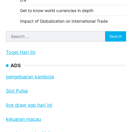
Get to know world currencies in depth
Impact of Globalization on International Trade
Search
for:
Togel Hari Ini
ADS
pengeluaran kamboja
Slot Pulsa
live draw sgp hari ini
keluaran macau