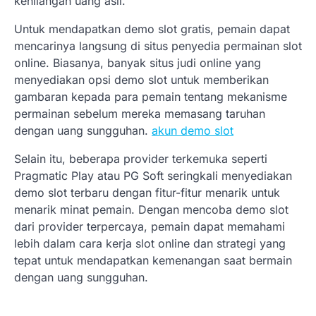
kehilangan uang asli.
Untuk mendapatkan demo slot gratis, pemain dapat
mencarinya langsung di situs penyedia permainan slot
online. Biasanya, banyak situs judi online yang
menyediakan opsi demo slot untuk memberikan
gambaran kepada para pemain tentang mekanisme
permainan sebelum mereka memasang taruhan
dengan uang sungguhan.
akun demo slot
Selain itu, beberapa provider terkemuka seperti
Pragmatic Play atau PG Soft seringkali menyediakan
demo slot terbaru dengan fitur-fitur menarik untuk
menarik minat pemain. Dengan mencoba demo slot
dari provider terpercaya, pemain dapat memahami
lebih dalam cara kerja slot online dan strategi yang
tepat untuk mendapatkan kemenangan saat bermain
dengan uang sungguhan.