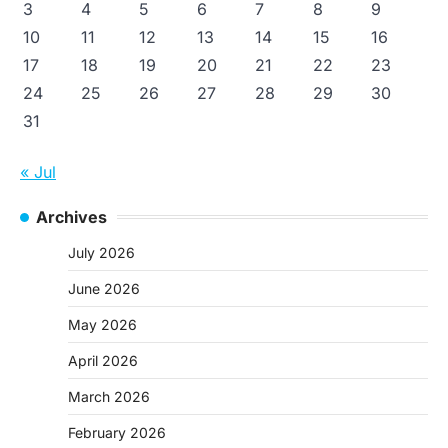
3
4
5
6
7
8
9
10
11
12
13
14
15
16
17
18
19
20
21
22
23
24
25
26
27
28
29
30
31
« Jul
Archives
July 2026
June 2026
May 2026
April 2026
March 2026
February 2026