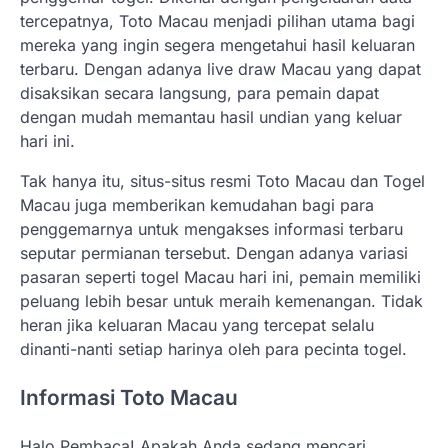
tercepatnya, Toto Macau menjadi pilihan utama bagi
mereka yang ingin segera mengetahui hasil keluaran
terbaru. Dengan adanya live draw Macau yang dapat
disaksikan secara langsung, para pemain dapat
dengan mudah memantau hasil undian yang keluar
hari ini.
Tak hanya itu, situs-situs resmi Toto Macau dan Togel
Macau juga memberikan kemudahan bagi para
penggemarnya untuk mengakses informasi terbaru
seputar permianan tersebut. Dengan adanya variasi
pasaran seperti togel Macau hari ini, pemain memiliki
peluang lebih besar untuk meraih kemenangan. Tidak
heran jika keluaran Macau yang tercepat selalu
dinanti-nanti setiap harinya oleh para pecinta togel.
Informasi Toto Macau
Halo Pembaca! Apakah Anda sedang mencari