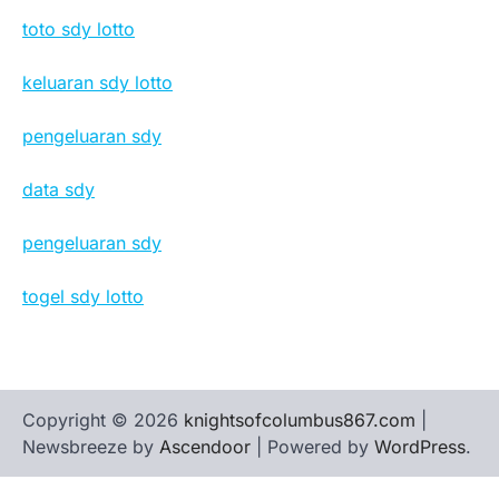
toto sdy lotto
keluaran sdy lotto
pengeluaran sdy
data sdy
pengeluaran sdy
togel sdy lotto
Copyright © 2026
knightsofcolumbus867.com
|
Newsbreeze by
Ascendoor
| Powered by
WordPress
.