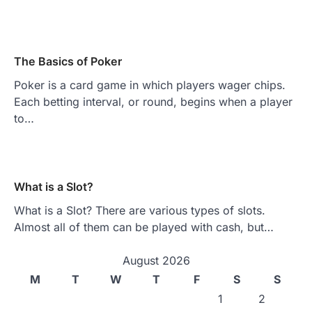
The Basics of Poker
Poker is a card game in which players wager chips.
Each betting interval, or round, begins when a player
to…
What is a Slot?
What is a Slot? There are various types of slots.
Almost all of them can be played with cash, but…
August 2026
M
T
W
T
F
S
S
1
2