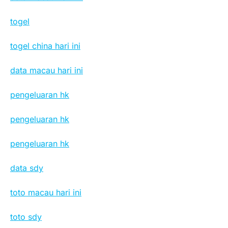
togel
togel china hari ini
data macau hari ini
pengeluaran hk
pengeluaran hk
pengeluaran hk
data sdy
toto macau hari ini
toto sdy